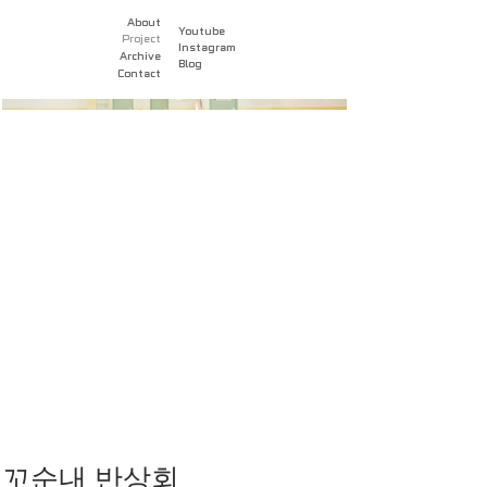
About
Youtube
Project
Instagram
Archive
Blog
Contact
꼬순내 반상회