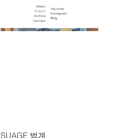
About
Youtube
Project
Instagram
Archive
Blog
Contact
SUAGE 범계