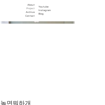
About
Youtube
Project
Instagram
Archive
Blog
Contact
놀면뭐하개